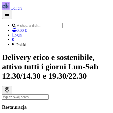
Colibrì
Open
main
menu
0,00 €
Login
0
Polski
Delivery etico e sostenibile,
attivo tutti i giorni Lun-Sab
12.30/14.30 e 19.30/22.30
Restauracja